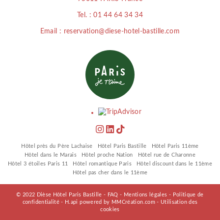
Tel. :
01 44 64 34 34
Email : reservation@diese-hotel-bastille.com
Hôtel près du Père Lachaise
Hôtel Paris Bastille
Hôtel Paris 11ème
Hôtel dans le Marais
Hôtel proche Nation
Hôtel rue de Charonne
Hôtel 3 étoiles Paris 11
Hôtel romantique Paris
Hôtel discount dans le 11ème
Hôtel pas cher dans le 11ème
© 2022 Dièse Hôtel Paris Bastille -
FAQ
-
Mentions légales
-
Politique de
confidentialité
-
H.api
powered by
MMCréation.com
-
Utilisation des
cookies