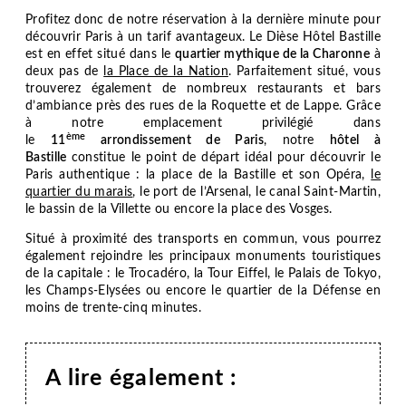
CHAMBRES & PETIT-DÉJEUNER
Profitez donc de notre réservation à la dernière minute pour
découvrir Paris à un tarif avantageux. Le
Dièse Hôtel Bastille
est en effet situé dans le
quartier mythique de la Charonne
à
OFFRES
deux pas de
la Place de la Nation
. Parfaitement situé, vous
trouverez également de nombreux restaurants et bars
SERVICES
d’ambiance près des rues de la Roquette et de Lappe. Grâce
à notre emplacement privilégié dans
VOTRE SÉJOUR D'AFFAIRES
ème
le
11
arrondissement de Paris
, notre
hôtel à
Bastille
constitue le point de départ idéal pour découvrir le
GALERIE PHOTO
Paris authentique : la place de la Bastille et son Opéra,
le
quartier du marais
, le port de l’Arsenal, le canal Saint-Martin,
PARIS
le bassin de la Villette ou encore la place des Vosges.
Situé à proximité des transports en commun, vous pourrez
DÉCOUVRIR LE 11ÈME ARRONDISSEMENT
également rejoindre les principaux monuments touristiques
de la capitale : le Trocadéro, la Tour Eiffel, le Palais de Tokyo,
NOS ACTUALITÉS
les Champs-Elysées ou encore le quartier de la Défense en
moins de trente-cinq minutes.
FAQ
CONTACT & ACCÈS
A lire également :
RÉSERVATION