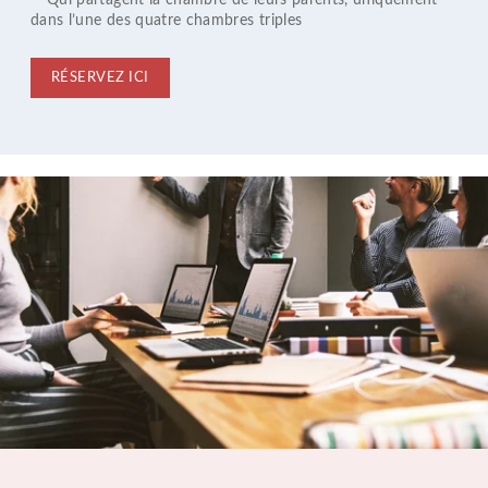
dans l’une des quatre chambres triples
RÉSERVEZ ICI
CHAMBRES & PETIT-DÉJEUNER
OFFRES
SERVICES
VOTRE SÉJOUR D'AFFAIRES
GALERIE PHOTO
PARIS
DÉCOUVRIR LE 11ÈME ARRONDISSEMENT
NOS ACTUALITÉS
FAQ