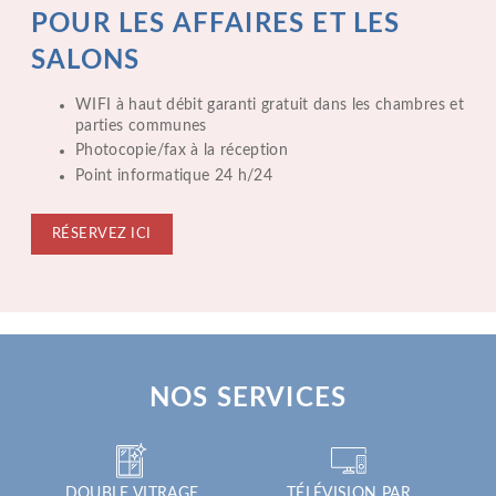
CONTACT & ACCÈS
POUR LES AFFAIRES
ET LES
SALONS
RÉSERVATION
WIFI à haut débit garanti gratuit dans les chambres et
parties communes
Photocopie/fax à la réception
Point informatique 24 h/24
RÉSERVEZ ICI
NOS SERVICES
DOUBLE VITRAGE
TÉLÉVISION PAR