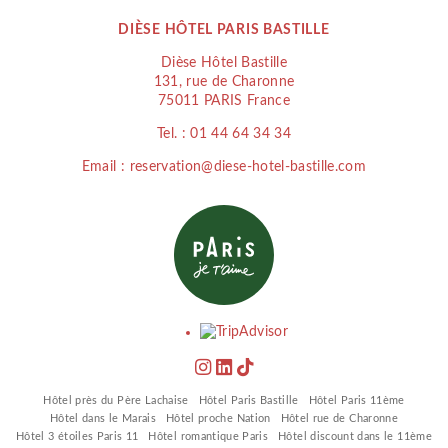
DIÈSE HÔTEL PARIS BASTILLE
Dièse Hôtel Bastille
131, rue de Charonne
75011 PARIS France
Tel. :
01 44 64 34 34
Email : reservation@diese-hotel-bastille.com
Hôtel près du Père Lachaise
Hôtel Paris Bastille
Hôtel Paris 11ème
Hôtel dans le Marais
Hôtel proche Nation
Hôtel rue de Charonne
Hôtel 3 étoiles Paris 11
Hôtel romantique Paris
Hôtel discount dans le 11ème