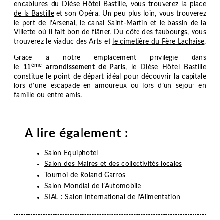
encablures du
Dièse Hôtel Bastille
, vous trouverez
la place
OFFRES
de la Bastille
et son Opéra. Un peu plus loin, vous trouverez
le port de l’Arsenal, le canal Saint-Martin et le bassin de la
SERVICES
Villette où il fait bon de flâner. Du côté des faubourgs, vous
trouverez le viaduc des Arts et
le cimetière du Père Lachaise
.
VOTRE SÉJOUR D'AFFAIRES
Grâce à notre emplacement privilégié dans
ème
le
11
arrondissement de Paris
, le
Dièse Hôtel Bastille
GALERIE PHOTO
constitue le point de départ idéal pour découvrir la capitale
lors d’une escapade en amoureux ou lors d’un séjour en
PARIS
famille ou entre amis.
DÉCOUVRIR LE 11ÈME ARRONDISSEMENT
NOS ACTUALITÉS
A lire également :
FAQ
Salon Equiphotel
Salon des Maires et des collectivités locales
CONTACT & ACCÈS
Tournoi de Roland Garros
Salon Mondial de l’Automobile
RÉSERVATION
SIAL : Salon International de l’Alimentation