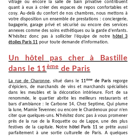
vitrage ou encore la salle de bain privative contribuent
quant à eux à créer des espaces de repos confortables et
cosy. Au-delà du confort de nos chambres, nous mettons à
votre disposition un ensemble de prestations : conciergerie,
bagagerie, garage privé et sécurisé ou encore des services
annexes comme des soins esthétiques ou la garde d’enfants.
N’hésitez donc pas à solliciter l’équipe de notre
hôtel 3
étoiles Paris 11
pour toute demande d’information.
Un hôtel pas cher à Bastille
ème
dans le 11
de Paris
ème
La rue de Charonne
, situé dans le
11
de Paris
regorge
d’épiciers, de marchands de vins et marchands spécialisés
dans les meubles et la décoration intérieure. Fort de sa
renommée, le quartier abrite les meilleurs restaurants et
bars d’ambiance : le Carbone 14, Chez Septime, Qui plume
la lune, Mamie Tevennec ou encore le Chardenoux pour n’en
citer que quelques-uns. N’hésitez donc pas à vous promener
près de la rue de la Roquette ou de Lappe, une des plus
festives de la capitale. Notre
hôtel Paris 11
se prête aussi
CHAMBRES & PETIT-DÉJEUNER
parfaitement à une sortie culturelle de Paris. A quelques