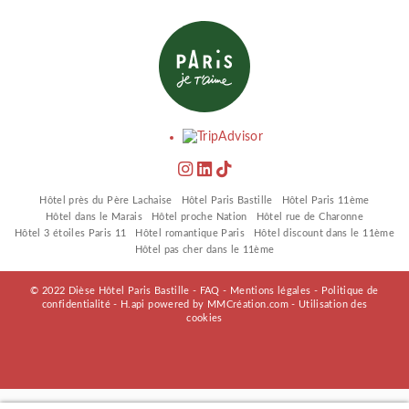
Hôtel près du Père Lachaise
Hôtel Paris Bastille
Hôtel Paris 11ème
Hôtel dans le Marais
Hôtel proche Nation
Hôtel rue de Charonne
Hôtel 3 étoiles Paris 11
Hôtel romantique Paris
Hôtel discount dans le 11ème
Hôtel pas cher dans le 11ème
© 2022 Dièse Hôtel Paris Bastille -
FAQ
-
Mentions légales
-
Politique de
confidentialité
-
H.api
powered by
MMCréation.com
-
Utilisation des
cookies